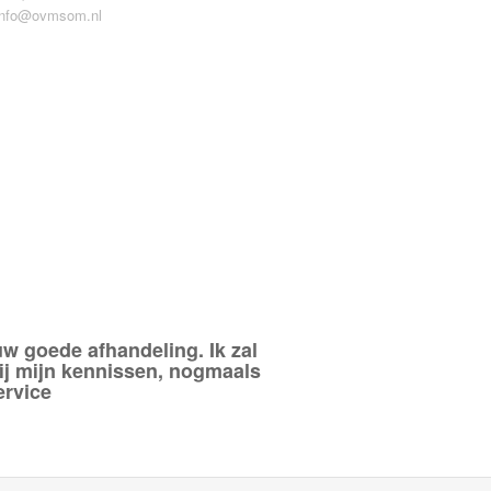
info@ovmsom.nl
uw goede afhandeling. Ik zal
j mijn kennissen, nogmaals
ervice