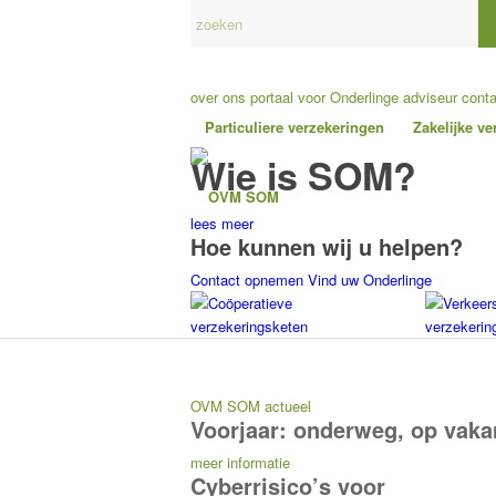
over ons
portaal voor Onderlinge adviseur
cont
Particuliere verzekeringen
Zakelijke v
Wie is SOM?
lees meer
Hoe kunnen wij u helpen?
Contact opnemen
Vind uw Onderlinge
Coöperatieve
Verkeer
verzekeringsketen
verzekerin
OVM SOM actueel
Voorjaar: onderweg, op vakan
meer informatie
Cyberrisico’s voor