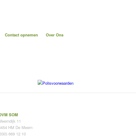
Contact opnemen
Over Ons
Polisvoorwaarden
OVM SOM
Meerndijk 11
3454 HM De Meern
(030) 669 12 10