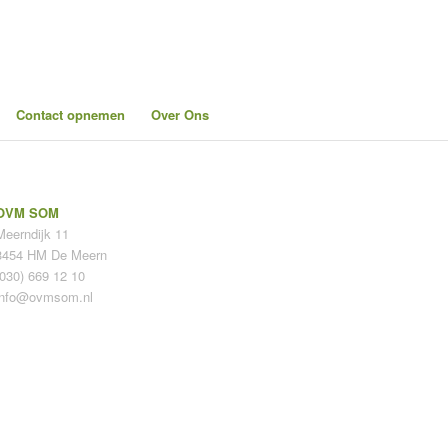
Contact opnemen
Over Ons
OVM SOM
Meerndijk 11
3454 HM De Meern
(030) 669 12 10
info@ovmsom.nl