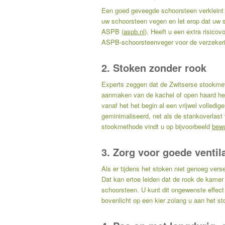
Een goed geveegde schoorsteen verkleint 
uw schoorsteen vegen en let erop dat uw s
ASPB (
aspb.nl
). Heeft u een extra risico
ASPB-schoorsteenveger voor de verzekering 
2. Stoken zonder rook
Experts zeggen dat de Zwitserse stookmeth
aanmaken van de kachel of open haard het
vanaf het het begin al een vrijwel volledi
geminimaliseerd, net als de stankoverlast
stookmethode vindt u op bijvoorbeeld
bew
3. Zorg voor goede ventila
Als er tijdens het stoken niet genoeg ver
Dat kan ertoe leiden dat de rook de kamer
schoorsteen. U kunt dit ongewenste effect
bovenlicht op een kier zolang u aan het s