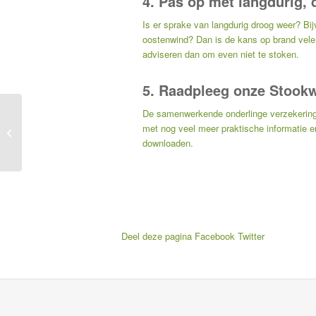
4. Pas op met langdurig,
Is er sprake van langdurig droog weer? Bi
oostenwind? Dan is de kans op brand vele 
adviseren dan om even niet te stoken.
5. Raadpleeg onze Stookw
De samenwerkende onderlinge verzekerin
Dichte deuren geven u
met nog veel meer praktische informatie e
meer tijd bij brand
downloaden.
Deel deze pagina
Facebook
Twitter