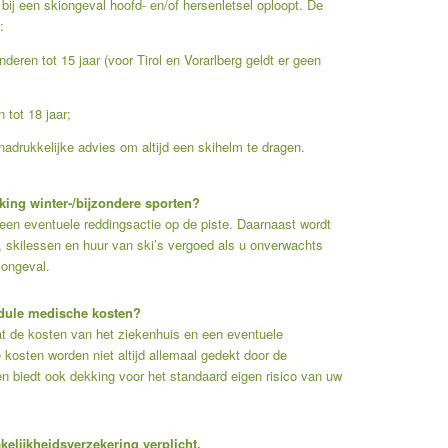
 bij een skiongeval hoofd- en/of hersenletsel oploopt. De
:
nderen tot 15 jaar (voor Tirol en Vorarlberg geldt er geen
 tot 18 jaar;
nadrukkelijke advies om altijd een skihelm te dragen.
kking winter-/bijzondere sporten?
een eventuele reddingsactie op de piste.
Daarnaast wordt
t, skilessen en huur van ski’s vergoed als u onverwachts
 ongeval.
odule medische kosten?
at de kosten van het ziekenhuis en een eventuele
 kosten worden niet altijd allemaal gedekt door de
 biedt ook dekking voor het standaard eigen risico van uw
kelijkheidsverzekering verplicht.