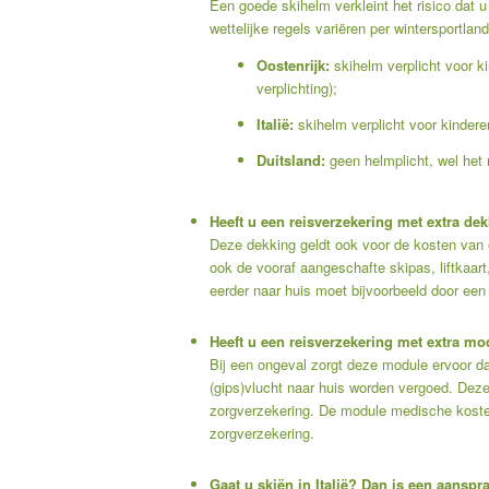
Een goede skihelm verkleint het risico dat u
wettelijke regels variëren per wintersportland
Oostenrijk:
skihelm verplicht voor ki
verplichting);
Italië:
skihelm verplicht voor kinderen
Duitsland:
geen helmplicht, wel het 
Heeft u een reisverzekering met extra de
Deze dekking geldt ook voor de kosten van 
ook de vooraf aangeschafte skipas, liftkaar
eerder naar huis moet bijvoorbeeld door een
Heeft u een reisverzekering met extra m
Bij een ongeval zorgt deze module ervoor d
(gips)vlucht naar huis worden vergoed. Deze
zorgverzekering. De module medische kosten
zorgverzekering.
Gaat u skiën in Italië? Dan is een aanspra