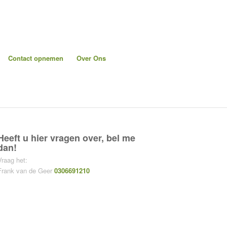
Contact opnemen
Over Ons
Heeft u hier vragen over, bel me
dan!
Vraag het:
Frank van de Geer
0306691210