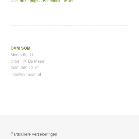
Deel deze pagina
Facebook
Twitter
OVM SOM
Meerndijk 11
3454 HM De Meern
(030) 669 12 10
info@ovmsom.nl
Particuliere verzekeringen