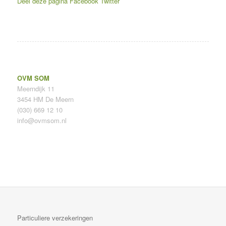
Deel deze pagina
Facebook
Twitter
OVM SOM
Meerndijk 11
3454 HM De Meern
(030) 669 12 10
info@ovmsom.nl
Particuliere verzekeringen