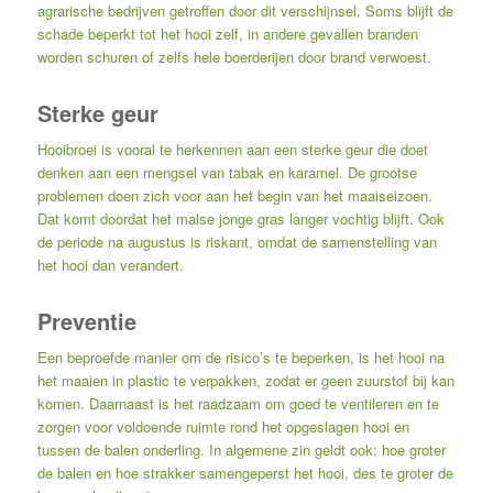
agrarische bedrijven getroffen door dit verschijnsel. Soms blijft de
schade beperkt tot het hooi zelf, in andere gevallen branden
worden schuren of zelfs hele boerderijen door brand verwoest.
Sterke geur
Hooibroei is vooral te herkennen aan een sterke geur die doet
denken aan een mengsel van tabak en karamel. De grootse
problemen doen zich voor aan het begin van het maaiseizoen.
Dat komt doordat het malse jonge gras langer vochtig blijft. Ook
de periode na augustus is riskant, omdat de samenstelling van
het hooi dan verandert.
Preventie
Een beproefde manier om de risico’s te beperken, is het hooi na
het maaien in plastic te verpakken, zodat er geen zuurstof bij kan
komen. Daarnaast is het raadzaam om goed te ventileren en te
zorgen voor voldoende ruimte rond het opgeslagen hooi en
tussen de balen onderling. In algemene zin geldt ook: hoe groter
de balen en hoe strakker samengeperst het hooi, des te groter de