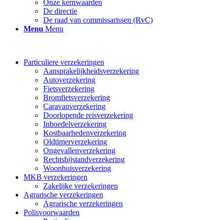
Onze kernwaarden
De directie
De raad van commissarissen (RvC)
Menu
Menu
Particuliere verzekeringen
Aansprakelijkheidsverzekering
Autoverzekering
Fietsverzekering
Bromfietsverzekering
Caravanverzekering
Doorlopende reisverzekering
Inboedelverzekering
Kostbaarhedenverzekering
Oldtimerverzekering
Ongevallenverzekering
Rechtsbijstandverzekering
Woonhuisverzekering
MKB verzekeringen
Zakelijke verzekeringen
Agrarische verzekeringen
Agrarische verzekeringen
Polisvoorwaarden