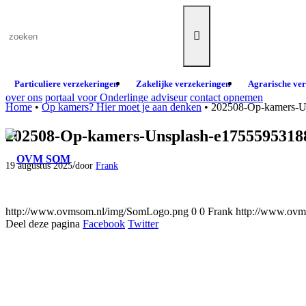
Particuliere verzekeringen
Zakelijke verzekeringen
Agrarische ve
over ons
portaal voor Onderlinge adviseur
contact opnemen
Home
•
Op kamers? Hier moet je aan denken
•
202508-Op-kamers-U
202508-Op-kamers-Unsplash-e1755595318
/
19 augustus 2025
door
Frank
http://www.ovmsom.nl/img/SomLogo.png
0
0
Frank
http://www.ov
Deel deze pagina
Facebook
Twitter