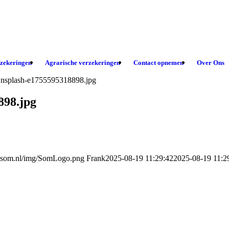
rzekeringen
Agrarische verzekeringen
Contact opnemen
Over Ons
nsplash-e1755595318898.jpg
898.jpg
msom.nl/img/SomLogo.png
Frank
2025-08-19 11:29:42
2025-08-19 11:2