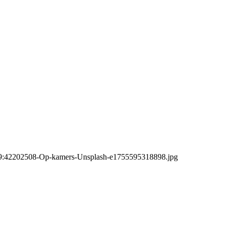
9:42
202508-Op-kamers-Unsplash-e1755595318898.jpg